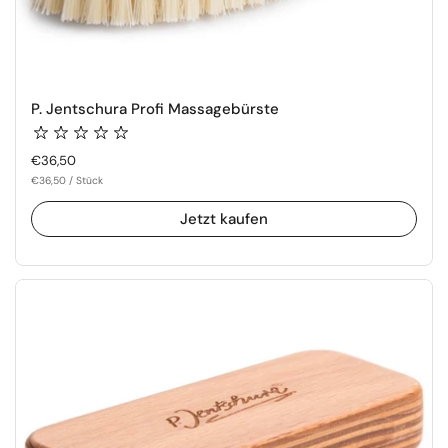
P. Jentschura Profi Massagebürste
Regulärer Preis
€36,50
€36,50 / Stück
Jetzt kaufen