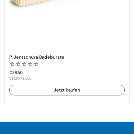
P. Jentschura Badebürste
Regulärer Preis
€39,50
€39,50 / Stück
Jetzt kaufen