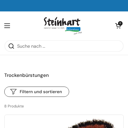
Zum Inhalt springen
Warenkorb öf
0
Menü öffnen
Trockenbürstungen
Filtern und sortieren
8 Produkte