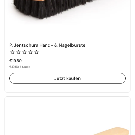
P. Jentschura Hand- & Nagelbürste
Regulärer Preis
€19,50
€19,50 / Stück
Jetzt kaufen