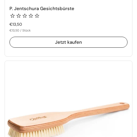
P. Jentschura Gesichtsbürste
Regulärer Preis
€13,50
€13,50 / Stück
Jetzt kaufen