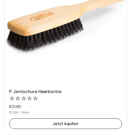
P. Jentschura Haarbürste
Regulärer Preis
€21,90
€21,90 / Stück
Jetzt kaufen