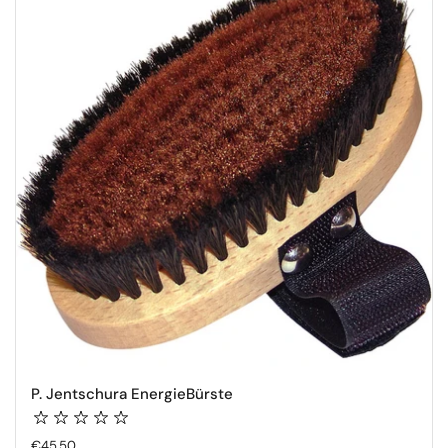
P. Jentschura EnergieBürste
Regulärer Preis
€45,50