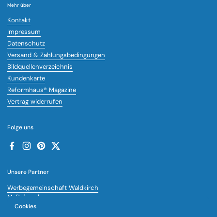
Mehr über
Kontakt
Impressum
Datenschutz
Versand & Zahlungsbedingungen
Bildquellenverzeichnis
Kundenkarte
Reformhaus® Magazine
Vertrag widerrufen
Folge uns
Facebook
Instagram
Pinterest
Twitter
Unsere Partner
Werbegemeinschaft Waldkirch
MyReformhaus
essenzia vegan
Cookies