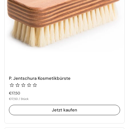
P. Jentschura Kosmetikbürste
Regulärer Preis
€17,50
€17,50 / Stück
Jetzt kaufen