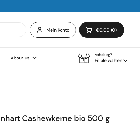
Mein Konto
€0,00
0
Warenkorb öffnen
Warenkorb Gesamtbe
im Warenkorb
Abholung?
About us
Filiale wählen
inhart Cashewkerne bio 500 g