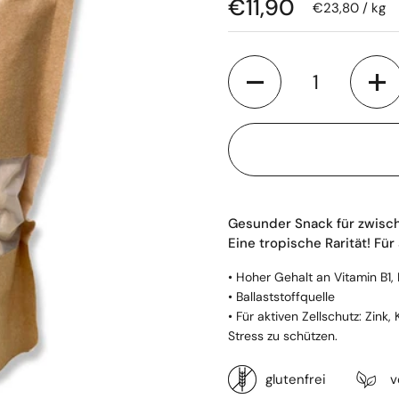
Regulärer Preis
€11,90
Stückpreis
€23,80 / kg
Anzahl
Gesunder Snack für zwisc
Eine tropische Rarität! Für
• Hoher Gehalt an Vitamin B1
•
Ballaststoffquelle
•
Für aktiven Zellschutz: Zink
Stress zu schützen.
glutenfrei
v